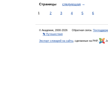
Страницы
следующая
→
1
2
3
4
5
6
© Академик, 2000-2026
Обратная связь:
Техподдерж
👣 Путешествия
Экспорт словарей на сайты
, сделанные на PHP,
Jo