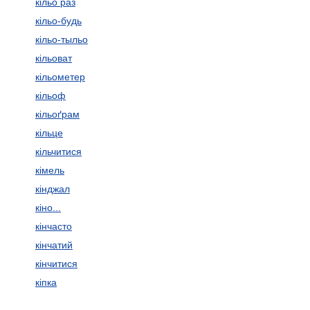
кільо раз
кільо-будь
кільо-тыльо
кільоват
кільометер
кільоф
кільоґрам
кільце
кільчитися
кімель
кінджал
кіно...
кінчасто
кінчатий
кінчитися
кіпка