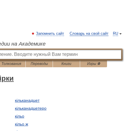
Запомнить сайт
Словарь на свой сайт
RU
едии на Академике
Толкования
Переводы
Книги
Игры ⚽
ірки
кільканадцет
кільканадцетеро
кільо
кільо ж