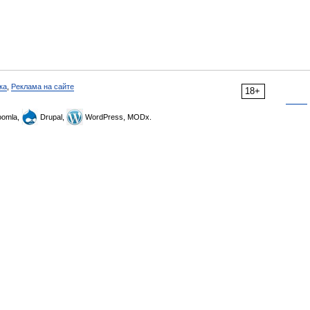
ка
,
Реклама на сайте
18+
omla,
Drupal,
WordPress, MODx.