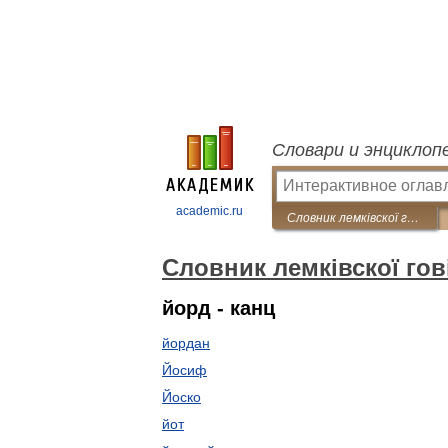
Словари и энциклоп
academic.ru
Словник лемківскої говірки
Словник лемківскої гов
йорд - канц
йордан
Йосиф
Йоско
йот