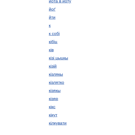
йота в йоту
йоґ
йти
к
к собі
кібіц
ків
кізі цыцкы
кізій
кізлякы
кізлятко
кізякы
кізяр
кікс
кікут
кілкувати